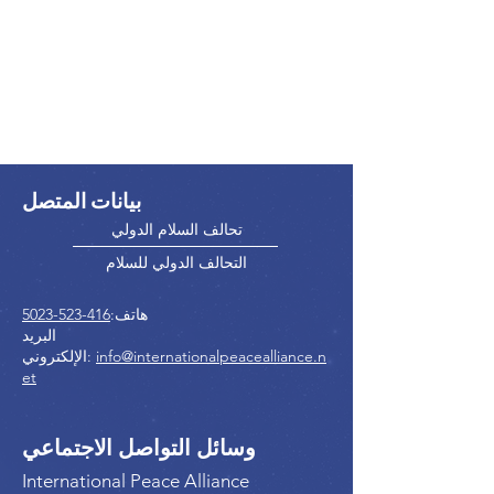
بيانات المتصل
تحالف السلام الدولي
التحالف الدولي للسلام
هاتف:
416-523-5023
البريد
info@internationalpeacealliance.n
الإلكتروني:
et
وسائل التواصل الاجتماعي
International Peace Alliance