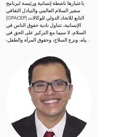
باعتبارها ناشطة إنسانية ورئيسة لبرنامج 
سفير السلام العالمي والتبادل الثقافي 
(GPACEP) التابع للاتحاد الدولي للوكالات 
الإنسانية، تتناول نادية حقوق الناس في 
السلام، لا سيما مع التركيز على الحق في 
المياه، ونزع السلاح، وحقوق المرأة والطفل، 
والحق في بيئة صحية والحق في حقوق 
الإنسان. الحق في الرعاية الصحية. في 
الأصل من سورابايا، إندونيسيا، نشطت نادية 
في العديد من قضايا الإغاثة الخيرية 
والإنسانية على مر السنين. على مدى 
العامين الماضيين، تطوعت كمعلمة في 
مركز تعليم اللاجئين في جاكرتا، وتؤمن 
إيمانًا عميقًا بقوة التعليم في الارتقاء 
بالمجتمعات.

نادية هي حاملة لقب ملكة جمال وجه 
الإنسانية 2022، وخلال فترة عملها تمثل 
الاتحاد الدولي للصحافة كسفيرة للسلام 