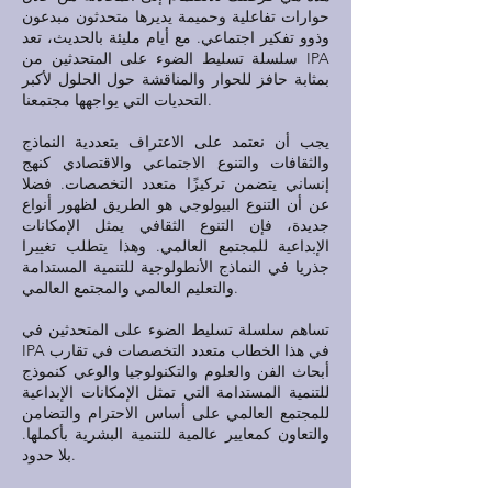
حوارات تفاعلية وحميمة يديرها متحدثون مبدعون
وذوو تفكير اجتماعي. مع أيام مليئة بالحديث، تعد
سلسلة تسليط الضوء على المتحدثين من IPA
بمثابة حافز للحوار والمناقشة حول الحلول لأكبر
التحديات التي يواجهها مجتمعنا.
يجب أن نعتمد على الاعتراف بتعددية النماذج
والثقافات والتنوع الاجتماعي والاقتصادي كنهج
إنساني يتضمن تركيزًا متعدد التخصصات. فضلا
عن أن التنوع البيولوجي هو الطريق لظهور أنواع
جديدة، فإن التنوع الثقافي يمثل الإمكانات
الإبداعية للمجتمع العالمي. وهذا يتطلب تغييرا
جذريا في النماذج الأنطولوجية للتنمية المستدامة
والتعليم العالمي والمجتمع العالمي.
تساهم سلسلة تسليط الضوء على المتحدثين في
IPA في هذا الخطاب متعدد التخصصات في تقارب
أبحاث الفن والعلوم والتكنولوجيا والوعي كنموذج
للتنمية المستدامة التي تمثل الإمكانات الإبداعية
للمجتمع العالمي على أساس الاحترام والتضامن
والتعاون كمعايير عالمية للتنمية البشرية بأكملها.
بلا حدود.