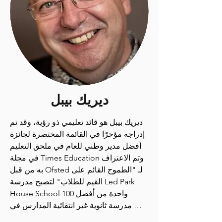
البكالوريوس المتخصصة في التربية البدنية 
والرياضة في جامعة ديل فالي دي غواتيمالا، 
وهي الجامعة الأولى في غواتيمالا والجامعة 
الخاصة في أمريكا الوسطى. نشر أكثر من 
15 بحثاً علمياً، منها مقالات في مجلات 
مفهرسة وفصول في كتب متخصصة. يتمتع 
بخبرة واسعة في العمل في المؤسسات 
الرياضية رفيعة المستوى في بلاده، حيث 
ديريك بيبل
يؤدي المهام المتعلقة بالبحث العلمي 
والتدريب والإدارة وتنظيم الأحداث الوطنية 
ديريك بيبل هو قائد تعليمي ذو رؤية، وقد تم 
والدولية وإدارة الفرق متعددة التخصصات.

إدراجه مؤخرًا في القائمة المختصرة لجائزة 
أفضل مدير وطني للعام في ملحق التعليم 
يعمل دانيلو حاليًا على إنشاء برنامج "أعمال 
في مجلة Times Education وتم الاعتراف 
اللطف الرياضي" في جميع أنحاء أمريكا 
به من قبل Ofsted لـ "الطموح القائم على 
اللاتينية بالتعاون مع World@Peace، ولجان 
القيم للطلاب" لتصبح مدرسة Led Park 
بيير دي كوبرتان في أمريكا اللاتينية، ومركز 
House School واحدة من أفضل 100 
أمريكا اللاتينية للدراسات الكوبرتينية، والذي 
مدرسة ثانوية غير انتقائية المدارس في 
يهدف إلى منع التنمر في المدارس من خلال 
المملكة المتحدة لتحصيل الطلاب. وهو حاليًا 
تخصيص الموارد لسياق كل دولة. بصفته 