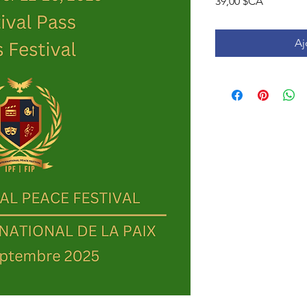
Prix
39,00 $CA
Aj