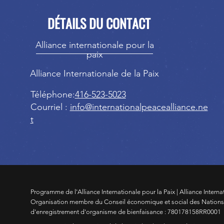
DÉTAILS DU CONTACT
Alliance internationale pour la
paix
Alliance Internationale de la Paix
Téléphone:
416-523-5023
Courriel :
info@internationalpeacealliance.ne
t
Programme de l'Alliance Internationale pour la Paix | Alliance Interna
Organisation membre du Conseil économique et social des Nation
d'enregistrement d'organisme de bienfaisance : 780178158RR0001