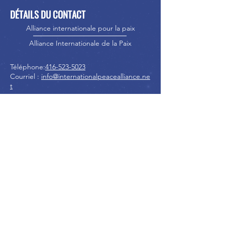
DÉTAILS DU CONTACT
Alliance internationale pour la paix
Alliance Internationale de la Paix
Téléphone:
416-523-5023
Courriel :
info@internationalpeacealliance.ne
t
RÉSEAUX SOCIAUX
International Peace Alliance
International Peace Festival
Peace Ambassadors Gala