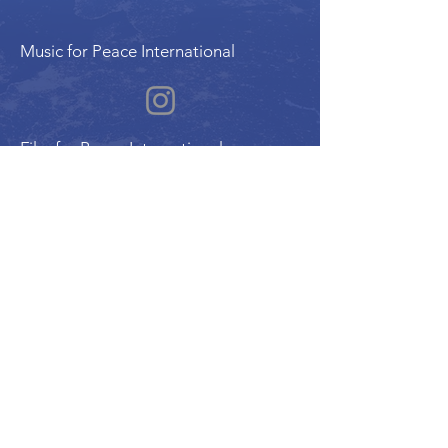
Music for Peace International
Film for Peace International
Art for Peace International
Program of the International Peace Alliance
| Alliance Internationale de la Paix
UN ECOSOC Member Organization |
Charitable Reg. #780178158RR0001