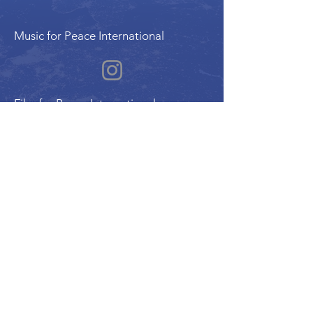
Music for Peace International
Film for Peace International
Art for Peace International
Program of the International Peace Alliance
| Alliance Internationale de la Paix
UN ECOSOC Member Organization |
Charitable Reg. #780178158RR0001