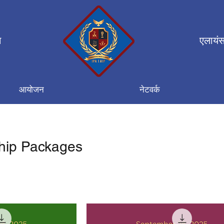
न
एलायंस
आयोजन
नेटवर्क
hip Packages