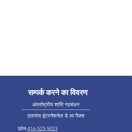
सम्पर्क करने का विवरण
अंतर्राष्ट्रीय शांति गठबंधन
एलायंस इंटरनेशनेल डे ला पैक्स
फ़ोन:
416-523-5023