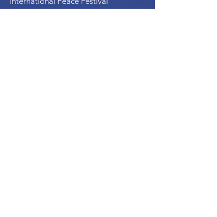
International Peace Festival
Peace Ambassadors Gala
Music for Peace International
Film for Peace International
Art for Peace International