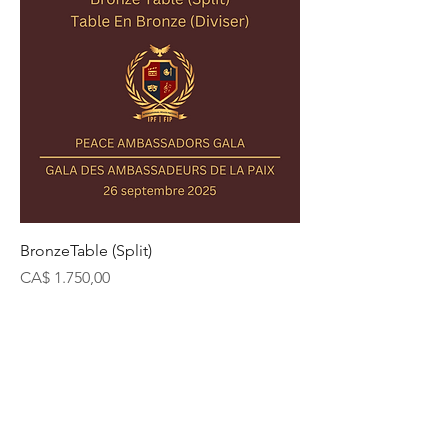
BronzeTable (Split)
Preço
CA$ 1.750,00