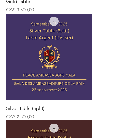
Gold Table
Preço
CA$ 3.500,00
Silver Table (Split)
Preço
CA$ 2.500,00