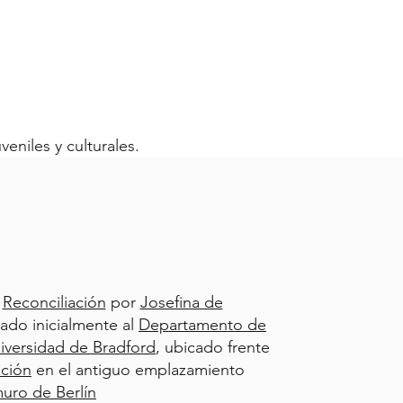
eniles y culturales.
a
Reconciliación
por
Josefina de
ado inicialmente al
Departamento de
niversidad de Bradford
, ubicado frente
ación
en el antiguo emplazamiento
uro de Berlín