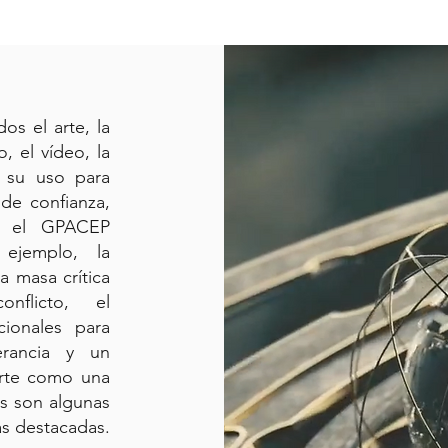
os el arte, la
o, el vídeo, la
y su uso para
 de confianza,
a, el GPACEP
 ejemplo, la
a masa crítica
nflicto, el
cionales para
erancia y un
 arte como una
es son algunas
as destacadas.