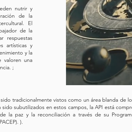
ueden nutrir y
bración de la
ercultural. El
bajador de la
r respuestas
s artísticas y
enimiento y la
e valoren una
cia. ;
n sido tradicionalmente vistos como un área blanda de l
an sido subutilizados en estos campos, la API está comp
 de la paz y la reconciliación a través de su Progra
PACEP). ).