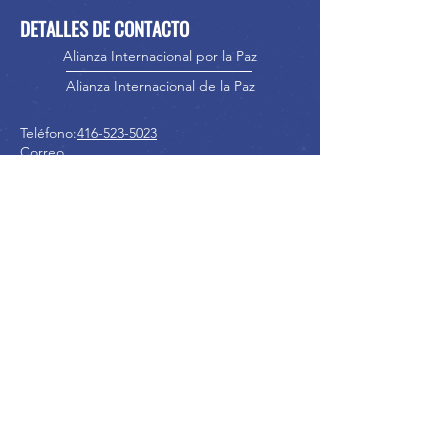
DETALLES DE CONTACTO
Alianza Internacional por la Paz
Alianza Internacional de la Paz
Teléfono:
416-523-5023
Correo
electrónico:
info@internationalpeacealliance.
net
MEDIOS DE COMUNICACIÓN SOCIAL
International Peace Alliance
International Peace Festival