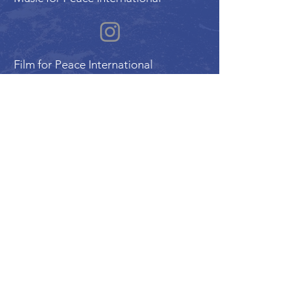
Film for Peace International
Art for Peace International
Program of the International Peace Alliance
| Alliance Internationale de la Paix
UN ECOSOC Member Organization |
Charitable Reg. #780178158RR0001
© 2026 International Peace Festival | Festival
International de la Paix (IPF | FIP) . All rights