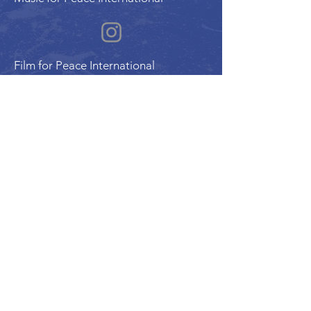
Film for Peace International
Art for Peace International
Program of the International Peace Alliance
| Alliance Internationale de la Paix
UN ECOSOC Member Organization |
Charitable Reg. #780178158RR0001
© 2026 International Peace Festival | Festival
International de la Paix (IPF | FIP) . All rights