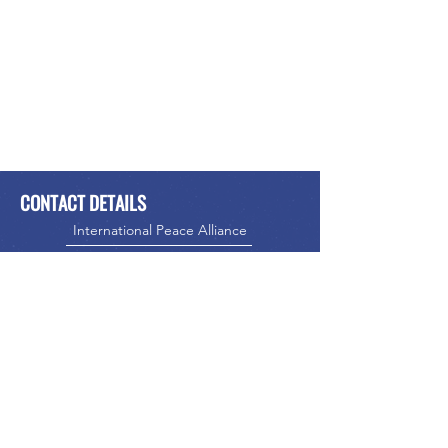
CONTACT DETAILS
International Peace Alliance
Alliance Internationale de la Paix
Phone:
416-523-5023
Email:
info@internationalpeacealliance.net
SOCIAL MEDIA
International Peace Alliance