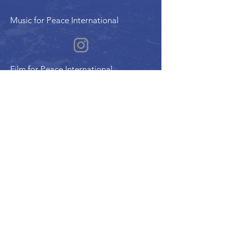
Music for Peace International
Film for Peace International
Art for Peace International
Program of the International Peace Alliance
| Alliance Internationale de la Paix
UN ECOSOC Member Organization |
Charitable Reg. #780178158RR0001