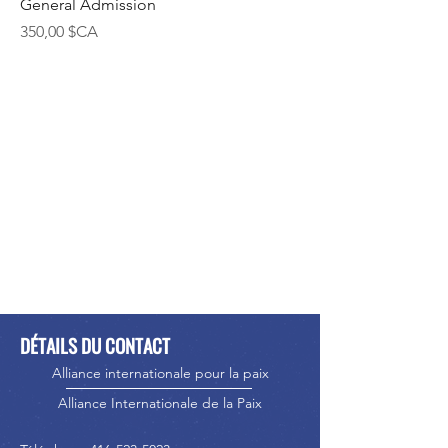
General Admission
Prix
350,00 $CA
DÉTAILS DU CONTACT
Alliance internationale pour la paix
Alliance Internationale de la Paix