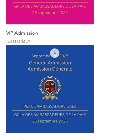
VIP Admission
Prix
500,00 $CA