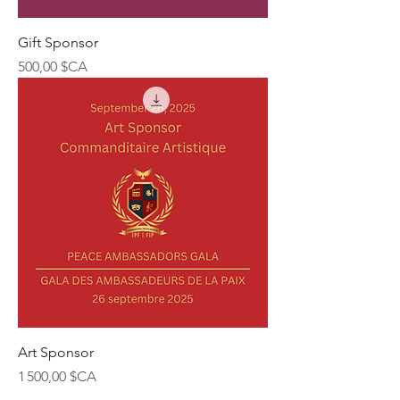
Gift Sponsor
Prix
500,00 $CA
Art Sponsor
Prix
1 500,00 $CA