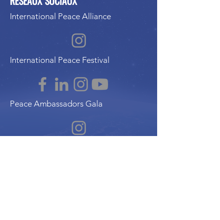
RÉSEAUX SOCIAUX
International Peace Alliance
International Peace Festival
Peace Ambassadors Gala
Music for Peace International
Film for Peace International