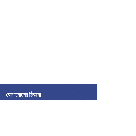
যোগাযোগের ঠিকানা
আন্তর্জাতিক শান্তি জোট
অ্যালায়েন্স ইন্টারন্যাশনাল ডি লা পাইক্স
ফোন:
416-523-5023
ইমেল:
info@internationalpeacealliance.net