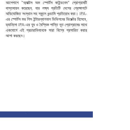
আশেপাশে "অ্যাক্টস অফ স্পোর্টস কাইন্ডনেস" প্রোগ্রামটি
বাস্তবায়ন করেছেন, যার লক্ষ্য প্রতিটি দেশের প্রেক্ষাপটে
অভিযোজিত সংস্থান সহ স্কুলে গুন্ডামি প্রতিরোধ করা। IPA-
এর স্পোর্টস ফর পিস ইন্টারন্যাশনাল ডিভিশনের ডিরেক্টর হিসেবে,
ড্যানিলো IPA-এর যুব ও বৈশ্বিক শান্তি দূত প্রোগ্রামের সাথে
একযোগে এই প্রচারাভিযানকে সারা বিশ্বে প্রসারিত করার
আশা করছেন।
যোগাযোগের ঠিকানা
আন্তর্জাতিক শান্তি জোট