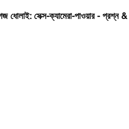
জ ধোলাই: সেক্স-ক্যামেরা-পাওয়ার - প্রশ্ন &