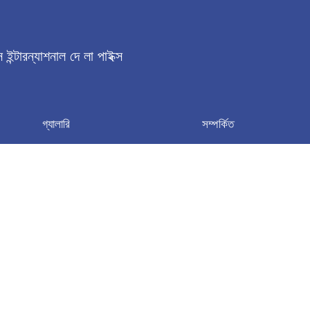
্স ইন্টারন্যাশনাল দে লা পাইক্স
গ্যালারি
সম্পর্কিত