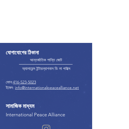
যোগাযোগের ঠিকানা
আন্তর্জাতিক শান্তি জোট
অ্যালায়েন্স ইন্টারন্যাশনাল ডি লা পাইক্স
ফোন:
416-523-5023
ইমেল:
info@internationalpeacealliance.net
সামাজিক মাধ্যম
International Peace Alliance