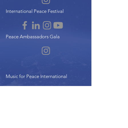
International Peace Festival
Peace Ambassadors Gala
Music for Peace International
Film for Peace International