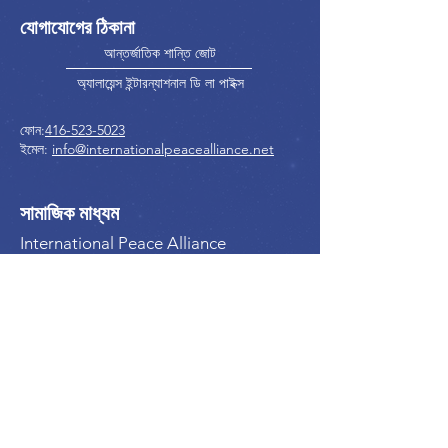
যোগাযোগের ঠিকানা
আন্তর্জাতিক শান্তি জোট
অ্যালায়েন্স ইন্টারন্যাশনাল ডি লা পাইক্স
ফোন:
416-523-5023
ইমেল:
info@internationalpeacealliance.net
সামাজিক মাধ্যম
International Peace Alliance
International Peace Festival
Peace Ambassadors Gala