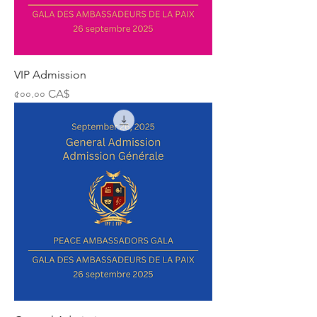
VIP Admission
Price
৫০০.০০ CA$