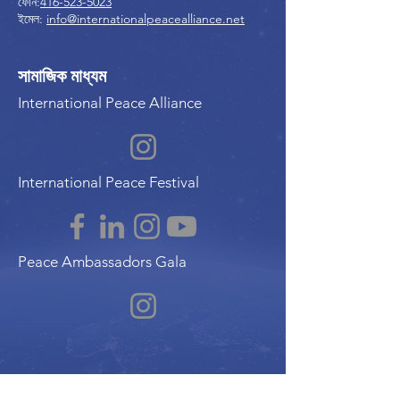
ফোন:
416-523-5023
ইমেল:
info@internationalpeacealliance.net
সামাজিক মাধ্যম
International Peace Alliance
International Peace Festival
Peace Ambassadors Gala
Music for Peace International